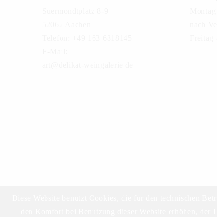
Suermondtplatz 8-9
Montag 
52062 Aachen
nach Ve
Telefon: +49 163 6818145
Freitag
E-Mail:
art@delikat-weingalerie.de
Diese Website benutzt Cookies, die für den technischen Betr
den Komfort bei Benutzung dieser Website erhöhen, der D