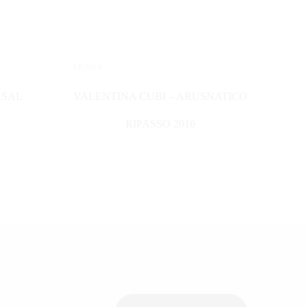
18,00
€
IN DEN WARENKORB
RSAL
VALENTINA CUBI – ARUSNATICO
RIPASSO 2016