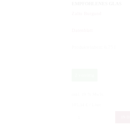
EMPFOHLENES GLAS
Zalto Burgund
Datenblatt
Produkteinheit: 0,75 l
2 vorrätig
inkl. 19 % MwSt.
105,34
€
/
Liter
Pierre
IN 
Brisset