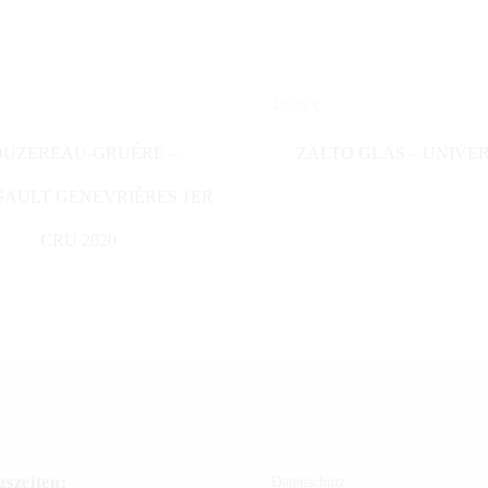
46,00
€
N WARENKORB
IN DEN WARENKORB
OUZEREAU-GRUÉRE –
ZALTO GLAS – UNIVE
AULT GENEVRIÈRES 1ER
CRU 2020
szeiten:
Datenschutz