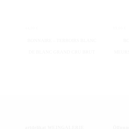
44,00
€
89,00
€
IN DEN WARENKORB
IN DE
BONNAIRE – TERROIRS BLANC
B
DE BLANC GRAND CRU BRUT
MEURS
artdelikat WEINGALERIE
Öffnung