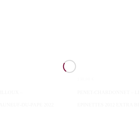
130,00
€
N WARENKORB
IN DEN WARENKORB
ILLOUX –
PENET-CHARDONNET – L
AUNEUF-DU-PAPE 2022
EPINETTES 2012 EXTRA 