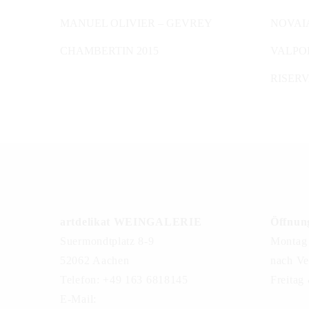
IN DEN WARENKORB
IN DE
MANUEL OLIVIER – GEVREY
NOVAI
CHAMBERTIN 2015
VALPO
RISERV
artdelikat WEINGALERIE
Öffnung
Suermondtplatz 8-9
Montag 
52062 Aachen
nach Ve
Telefon: +49 163 6818145
Freitag
E-Mail: