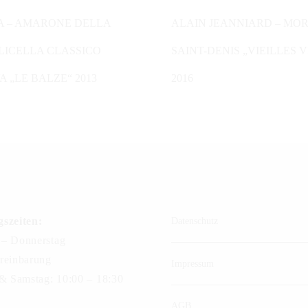
N WARENKORB
IN DEN WARENKORB
A – AMARONE DELLA
ALAIN JEANNIARD – MOR
LICELLA CLASSICO
SAINT-DENIS „VIEILLES 
A „LE BALZE“ 2013
2016
szeiten:
Datenschutz
– Donnerstag
reinbarung
Impressum
 & Samstag: 10:00 – 18:30
AGB