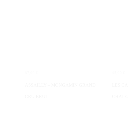
67,00
€
45,00
€
IN DEN WARENKORB
IN DE
ASSAILLY – MONGAMIN GRAND
LES CA
CRU BRUT
CHATE