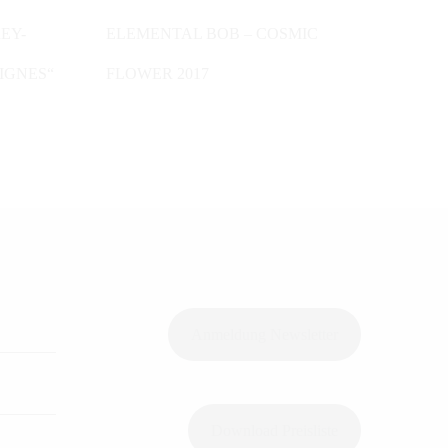
IN DEN WARENKORB
EY-
ELEMENTAL BOB – COSMIC
VIGNES“
FLOWER 2017
Anmeldung Newsletter
Download Preisliste