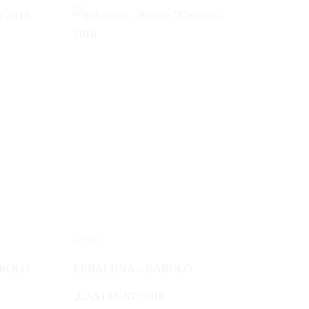
42,00
€
IN DEN WARENKORB
AROLO
ERBALUNA – BAROLO
„CASTAGNI“ 2016