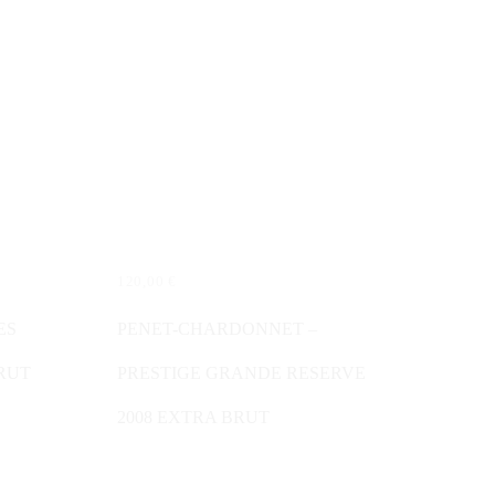
120,00
€
IN DEN WARENKORB
ES
PENET-CHARDONNET –
BRUT
PRESTIGE GRANDE RESERVE
2008 EXTRA BRUT