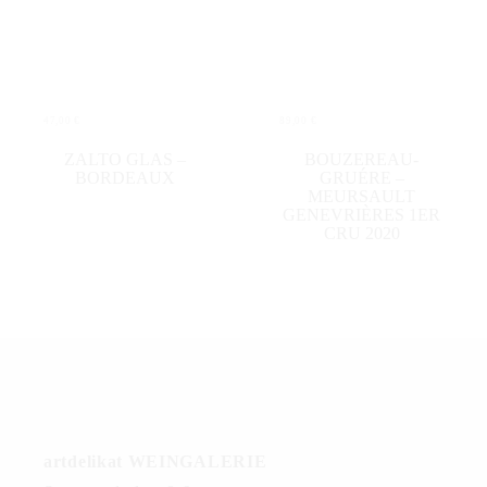
47,00
€
89,00
€
WEITERLESEN
IN DEN WARENKORB
ZALTO GLAS –
BOUZEREAU-
BORDEAUX
GRUÉRE –
MEURSAULT
GENEVRIÈRES 1ER
CRU 2020
artdelikat WEINGALERIE