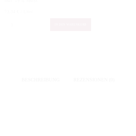
inkl. 19 % MwSt.
73,34
€
/
Liter
Novaia
IN DEN WARENKORB
-
Amarone
della
Valpolicella
Classico
Riserva
BESCHREIBUNG
REZENSIONEN (0)
"Le
Balze"
2013
Menge