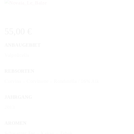
55,00
€
ANBAUGEBIET
Valpolicella
REBSORTEN
Corvina – Corvinone – Rondinella / 16% Alk
JAHRGANG
2013
AROMEN
Schwarzer Tee – Kakao – Tabak