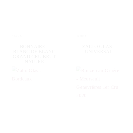
44,00
€
46,00
€
IN DEN WARENKORB
IN DEN WARENKORB
BONNAIRE –
ZALTO GLAS –
BLANC DE BLANC
UNIVERSAL
GRAND CRU BRUT
NATURE