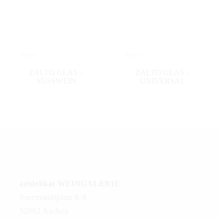
45,00
€
46,00
€
IN DEN WARENKORB
IN DEN WARENKORB
ZALTO GLAS –
ZALTO GLAS –
SÜSSWEIN
UNIVERSAL
artdelikat WEINGALERIE
Suermondtplatz 8-9
52062 Aachen