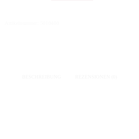
Glas
-
Burgund
Artikelnummer:
5010400
Menge
BESCHREIBUNG
REZENSIONEN (0)