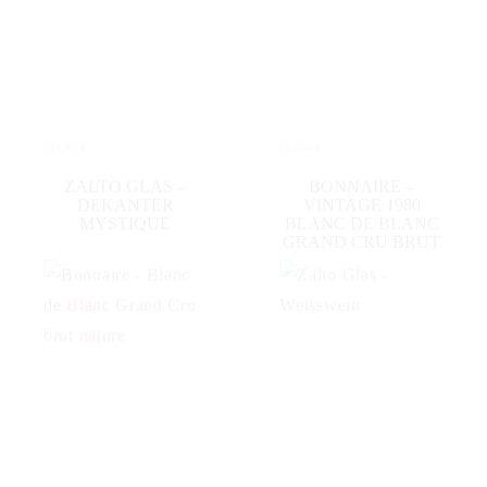
115,00
€
125,00
€
WEITERLESEN
IN DEN WARENKORB
ZALTO GLAS –
BONNAIRE –
DEKANTER
VINTAGE 1980
MYSTIQUE
BLANC DE BLANC
GRAND CRU BRUT