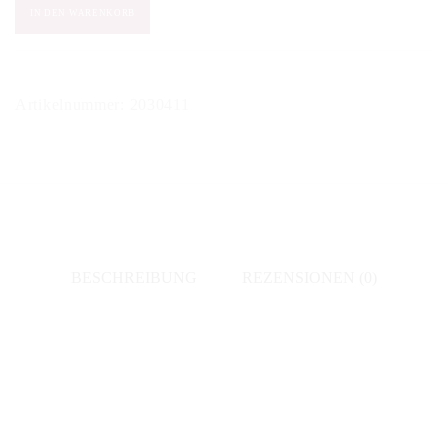
Valentina
IN DEN WARENKORB
Cubi
-
Morar
Artikelnummer:
2030411
Amarone
della
Valpolicella
2011
Menge
BESCHREIBUNG
REZENSIONEN (0)