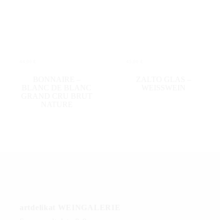
44,00
€
45,00
€
IN DEN WARENKORB
IN DEN WARENKORB
BONNAIRE –
ZALTO GLAS –
BLANC DE BLANC
WEISSWEIN
GRAND CRU BRUT
NATURE
artdelikat WEINGALERIE