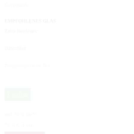
Gorgonzola
EMPFOHLENES GLAS
Zalto Bordeaux
Datenblatt
Produkteinheit: 0,75 l
1 vorrätig
inkl. 19 % MwSt.
73,34
€
/
Liter