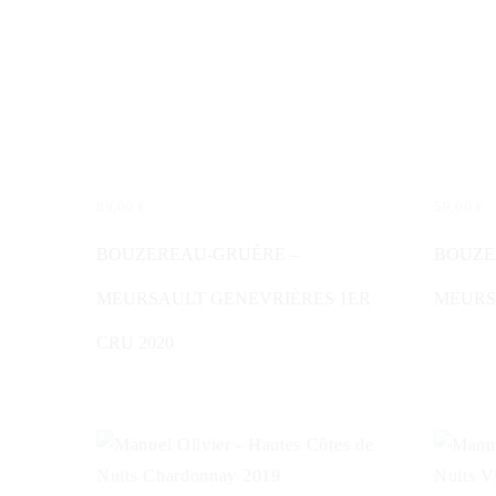
89,00
€
59,00
€
IN DEN WARENKORB
WEITER
BOUZEREAU-GRUÉRE –
BOUZE
MEURSAULT GENEVRIÈRES 1ER
MEURS
CRU 2020