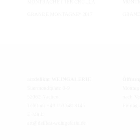
MONTRACHET 1ER CRU „LA
MONTR
GRANDE MONTAGNE“ 2017
GRAND
artdelikat WEINGALERIE
Öffnung
Suermondtplatz 8-9
Montag 
52062 Aachen
nach Ve
Telefon: +49 163 6818145
Freitag
E-Mail:
art@delikat-weingalerie.de