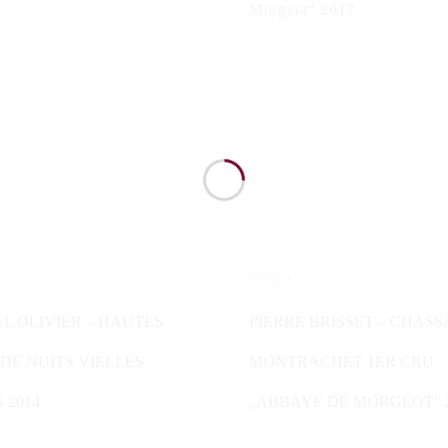
75,00
€
N WARENKORB
WEITERLESEN
L OLIVIER – HAUTES
PIERRE BRISSET – CHAS
DE NUITS VIELLES
MONTRACHET 1ER CRU
 2014
„ABBAYE DE MORGEOT“ 