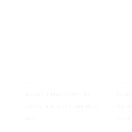
25,00
€
23,00
€
WEITERLESEN
IN DE
MANUEL OLIVIER – HAUTES
MANUE
CÔTES DE NUITS CHARDONNAY
CÔTES 
2022
VIGNES