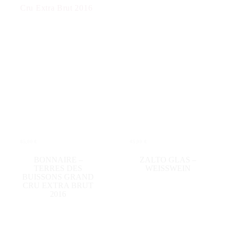
85,00
€
45,00
€
IN DEN WARENKORB
IN DEN WARENKORB
BONNAIRE –
ZALTO GLAS –
TERRES DES
WEISSWEIN
BUISSONS GRAND
CRU EXTRA BRUT
2016