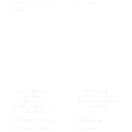
89,00
€
44,00
€
IN DEN WARENKORB
IN DEN WARENKORB
BOUZEREAU-
BONNAIRE –
GRUÉRE –
BLANC DE BLANC
MEURSAULT
GRAND CRU BRUT
GENEVRIÈRES 1ER
NATURE
CRU 2020