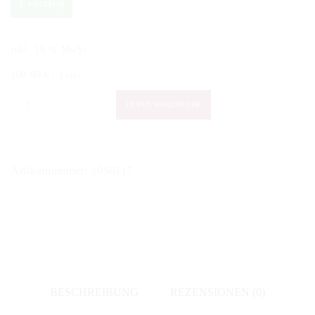
3 vorrätig
inkl. 19 % MwSt.
100,00
€
/
Liter
Pierre
IN DEN WARENKORB
Brisset
-
Chassagne-
Artikelnummer:
1050117
Montrachet
1er
Cru
"La
Grande
Montagne"
BESCHREIBUNG
REZENSIONEN (0)
2017