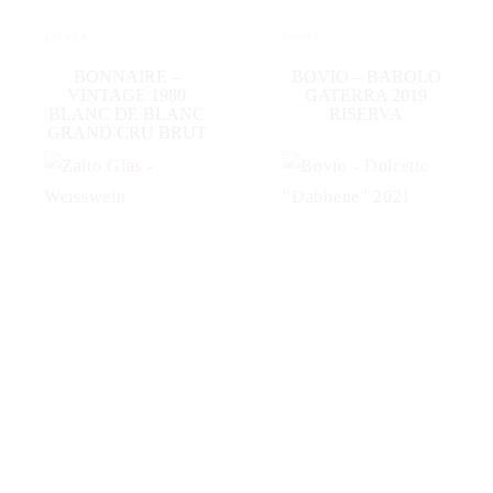
125,00
€
85,00
€
WEITERLESEN
IN DEN WARENKORB
BONNAIRE –
BOVIO – BAROLO
VINTAGE 1980
GATERRA 2019
BLANC DE BLANC
RISERVA
GRAND CRU BRUT