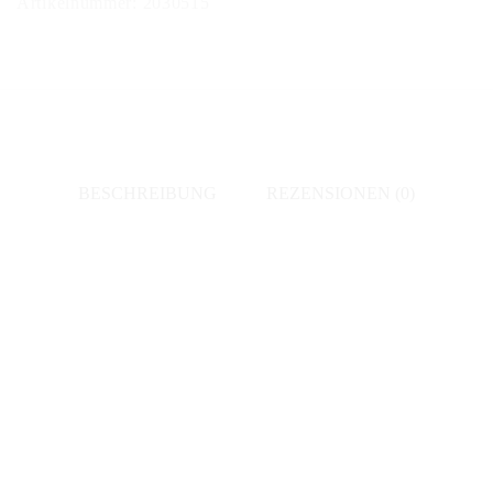
Artikelnummer:
2030515
Recioto
della
Valpolicella
2015
Menge
BESCHREIBUNG
REZENSIONEN (0)