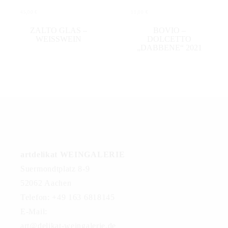
45,00
€
11,00
€
IN DEN WARENKORB
IN DEN WARENKORB
ZALTO GLAS –
BOVIO –
WEISSWEIN
DOLCETTO
„DABBENE“ 2021
artdelikat WEINGALERIE
Suermondtplatz 8-9
52062 Aachen
Telefon: +49 163 6818145
E-Mail:
art@delikat-weingalerie.de