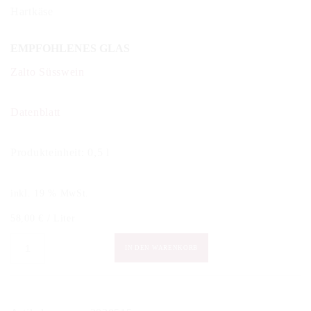
Hartkäse
EMPFOHLENES GLAS
Zalto Süsswein
Datenblatt
Produkteinheit: 0,5 l
inkl. 19 % MwSt.
58,00
€
/
Liter
Valentina
IN DEN WARENKORB
Cubi
-
Melioto