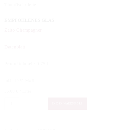
Thunfischrilette
EMPFOHLENES GLAS
Zalto Champagner
Datenblatt
Produkteinheit: 0,75 l
inkl. 19 % MwSt.
56,00
€
/
Liter
Bonnaire
IN DEN WARENKORB
-
Terroirs
Blanc