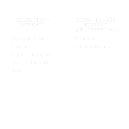
45,00
€
19,00
€
IN DEN WARENKORB
IN DEN WARENKORB
ZALTO GLAS –
BOVIO – LANGHE
WEISSWEIN
NEBBIOLO
„FIRAGNETTI“ 2021