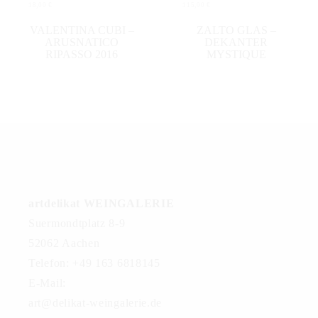
18,00
€
115,00
€
IN DEN WARENKORB
IN DEN WARENKORB
VALENTINA CUBI –
ZALTO GLAS –
ARUSNATICO
DEKANTER
RIPASSO 2016
MYSTIQUE
artdelikat WEINGALERIE
Suermondtplatz 8-9
52062 Aachen
Telefon: +49 163 6818145
E-Mail:
art@delikat-weingalerie.de