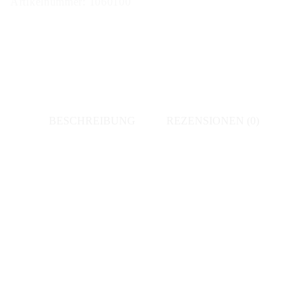
Artikelnummer:
1060100
de
Blanc
Grand
Cru
brut
Menge
BESCHREIBUNG
REZENSIONEN (0)