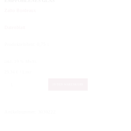
EMPFOHLENES GLAS
Zalto Bordeaux
Datenblatt
Produkteinheit: 0,75 l
inkl. 19 % MwSt.
29,34
€
/
Liter
Sauer
IN DEN WARENKORB
-
Grünfränkisch
Reserve
Artikelnummer:
3030222
trocken
2022