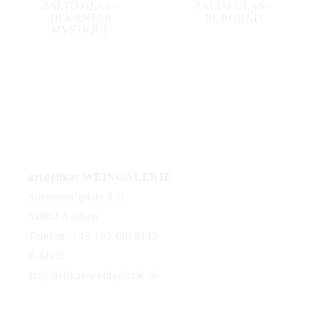
IN DEN WARENKORB
IN DEN WARENKORB
ZALTO GLAS –
ZALTO GLAS –
DEKANTER
BURGUND
MYSTIQUE
artdelikat WEINGALERIE
Suermondtplatz 8-9
52062 Aachen
Telefon: +49 163 6818145
E-Mail:
art@delikat-weingalerie.de