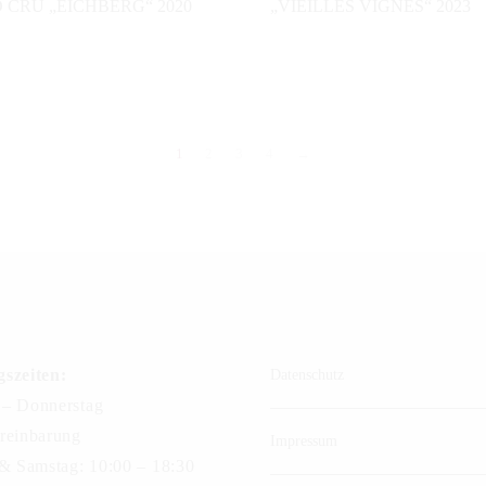
CRU „EICHBERG“ 2020
„VIEILLES VIGNES“ 2023
1
2
3
4
→
szeiten:
Datenschutz
– Donnerstag
reinbarung
Impressum
 & Samstag: 10:00 – 18:30