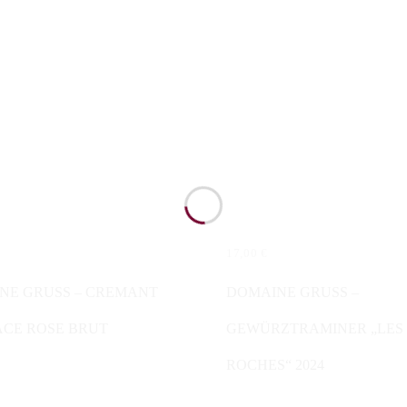
17,00
€
N WARENKORB
IN DEN WARENKORB
NE GRUSS – CREMANT
DOMAINE GRUSS –
ACE ROSE BRUT
GEWÜRZTRAMINER „LES
ROCHES“ 2024