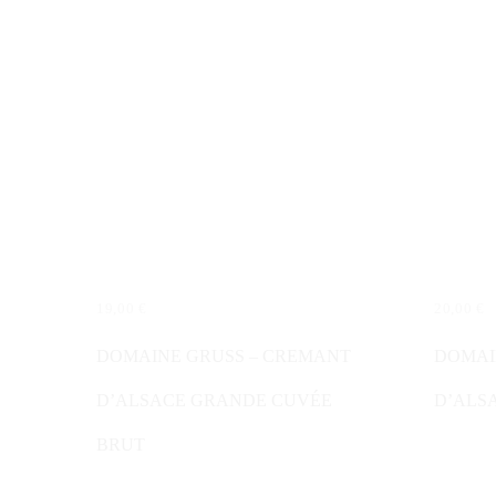
19,00
€
20,00
€
IN DEN WARENKORB
IN DE
DOMAINE GRUSS – CREMANT
DOMAI
D’ALSACE GRANDE CUVÉE
D’ALS
BRUT