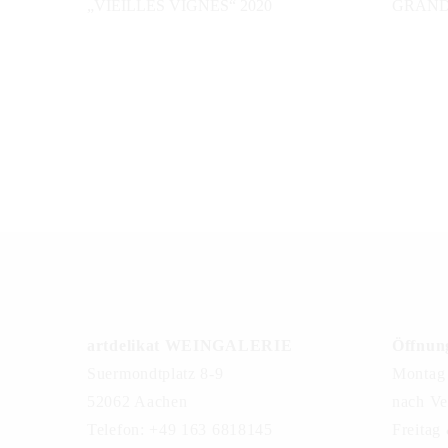
„VIEILLES VIGNES“ 2020
GRAND 
artdelikat WEINGALERIE
Öffnung
Suermondtplatz 8-9
Montag 
52062 Aachen
nach Ve
Telefon: +49 163 6818145
Freitag