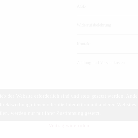
AGB
Widerrufsbelehrung
Kontakt
Zahlung und Versandkosten
ieb der Website erforderlich sind und stets gesetzt werden. Ande
irektwerbung dienen oder die Interaktion mit anderen Websites 
©2023 DELIKAT WEINHANDELS GMBH
len, werden nur mit Ihrer Zustimmung gesetzt.
Vertrag widerrufen