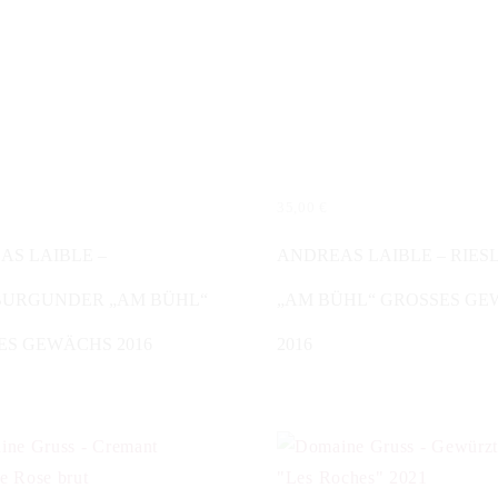
35,00
€
N WARENKORB
WEITERLESEN
AS LAIBLE –
ANDREAS LAIBLE – RIES
URGUNDER „AM BÜHL“
„AM BÜHL“ GROSSES G
ES GEWÄCHS 2016
2016