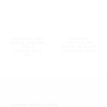
55,00
€
55,00
€
IN DEN WARENKORB
IN DEN WARENKORB
VALENTINA CUBI –
BONNAIRE –
MORAR AMARONE
VINTAGE 2015
DELLA
BLANC DE BLANC
VALPOLICELLA
GRAND CRU BRUT
2011
artdelikat WEINGALERIE