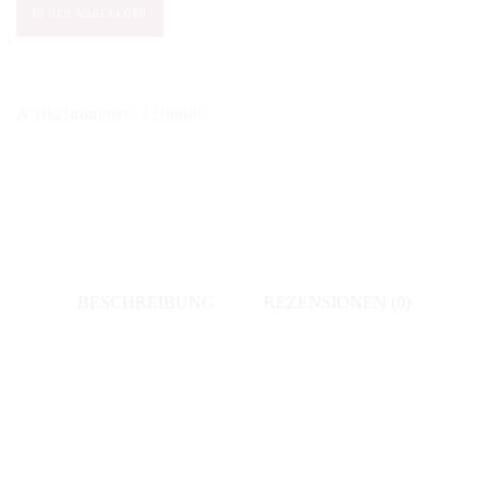
Domaine
IN DEN WARENKORB
Gruss
-
Cremant
Artikelnummer:
1260600
D'Alsace
extra
brut
Menge
BESCHREIBUNG
REZENSIONEN (0)