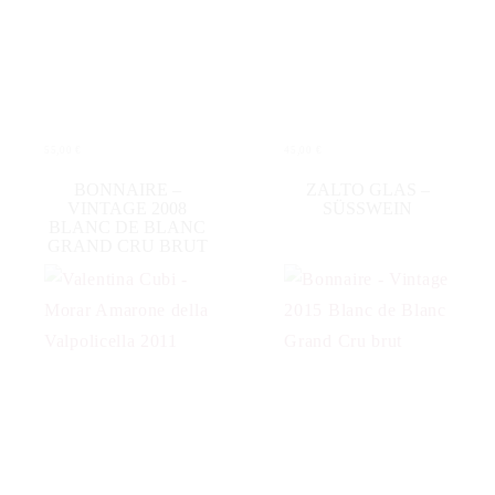
55,00
€
45,00
€
WEITERLESEN
IN DEN WARENKORB
BONNAIRE –
ZALTO GLAS –
VINTAGE 2008
SÜSSWEIN
BLANC DE BLANC
GRAND CRU BRUT