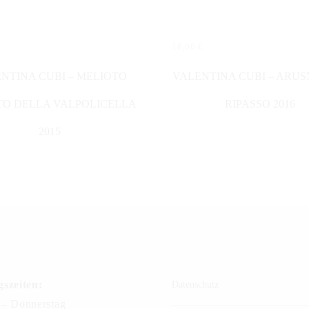
18,00
€
N WARENKORB
IN DEN WARENKORB
NTINA CUBI – MELIOTO
VALENTINA CUBI – ARUS
TO DELLA VALPOLICELLA
RIPASSO 2016
2015
szeiten:
Datenschutz
– Donnerstag