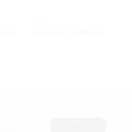
46,00
€
IN DEN WARENKORB
NATICO
ZALTO GLAS – CHAMPAGNER
Anmeldung Newsletter