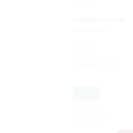
Rehrücken
EMPFOHLENES GLAS
Zalto Weisswein
Datenblatt
Produkteinheit: 0,75 l
3 vorrätig
inkl. 19 % MwSt.
200,00
€
/
Liter