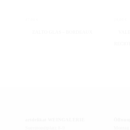
47,00
€
29,00
€
WEITERLESEN
IN DE
ZALTO GLAS – BORDEAUX
VALE
RECIO
artdelikat WEINGALERIE
Öffnung
Suermondtplatz 8-9
Montag 