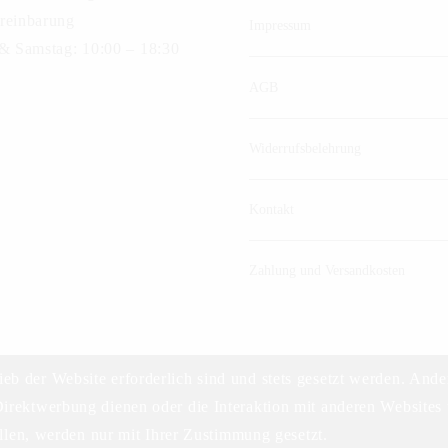
reinbarung
Impressum
 & Samstag: 10:00 – 18:30
AGB
Widerrufsbelehrung
Kontakt
Zahlung und Versandkosten
ieb der Website erforderlich sind und stets gesetzt werden. Ande
irektwerbung dienen oder die Interaktion mit anderen Websites 
©2023 DELIKAT WEINHANDELS GMBH
len, werden nur mit Ihrer Zustimmung gesetzt.