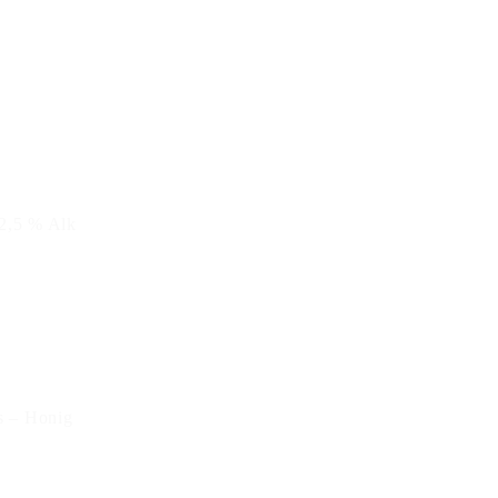
12,5 % Alk
ss – Honig