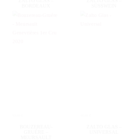
ZALTO GLAS –
ZALTO GLAS –
BORDEAUX
SÜSSWEIN
89,00
€
46,00
€
IN DEN WARENKORB
IN DEN WARENKORB
BOUZEREAU-
ZALTO GLAS –
GRUÉRE –
UNIVERSAL
MEURSAULT