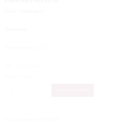
EMPFOHLENES GLAS
Zalto Champagner
Datenblatt
Produkteinheit: 0,75 l
inkl. 19 % MwSt.
60,00
€
/
Liter
Paul
IN DEN WARENKORB
Clouet
-
Rose
Artikelnummer:
1180200
brut
Menge