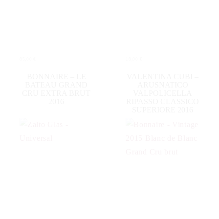
85,00
€
18,00
€
IN DEN WARENKORB
IN DEN WARENKORB
BONNAIRE – LE
VALENTINA CUBI –
BATEAU GRAND
ARUSNATICO
CRU EXTRA BRUT
VALPOLICELLA
2016
RIPASSO CLASSICO
SUPERIORE 2016