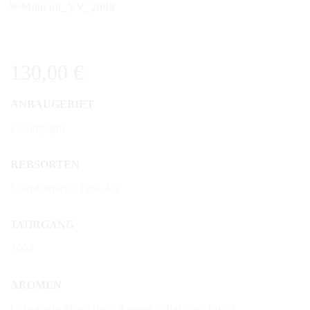
130,00
€
ANBAUGEBIET
Champagne
REBSORTEN
Chardonnay / 12% Alk
JAHRGANG
2008
AROMEN
Gebrannte Mandeln – Ananas – Passionsfrucht