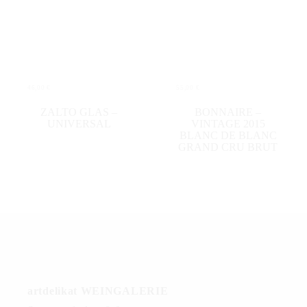
46,00
€
55,00
€
IN DEN WARENKORB
IN DEN WARENKORB
ZALTO GLAS –
BONNAIRE –
UNIVERSAL
VINTAGE 2015
BLANC DE BLANC
GRAND CRU BRUT
artdelikat WEINGALERIE