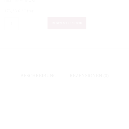
inkl. 19 % MwSt.
173,33
€
/
Liter
Pierre
IN DEN WARENKORB
Moncuit
-
Blanc
de
Blanc
Grand
BESCHREIBUNG
REZENSIONEN (0)
Cru
2008
Vielle
Vigne
“Cuvée
Nicole”
Menge