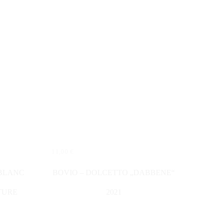
11,00
€
IN DEN WARENKORB
 BLANC
BOVIO – DOLCETTO „DABBENE“
TURE
2021