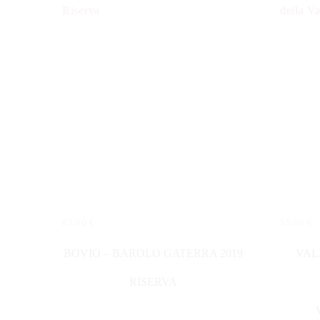
85,00
€
55,00
€
IN DEN WARENKORB
IN DE
BOVIO – BAROLO GATERRA 2019
VAL
RISERVA