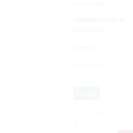
Tom Yam Suppe
EMPFOHLENES GLAS
Zalto Bordeaux
Datenblatt
Produkteinheit: 0,75 l
2 vorrätig
inkl. 19 % MwSt.
30,67
€
/
Liter