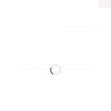
Domaine
IN 
Loew
-
Riesling
Artikelnummer:
1180219
"Bruderbach"
2018
Menge
BESCHREIBUNG
REZENSIONEN (0)