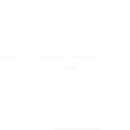
89,00
€
IN DEN WARENKORB
AGNER
ZALTO GLAS – DEKANTER
AXIUM