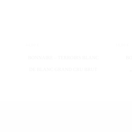
44,00
€
18,00
€
IN DEN WARENKORB
IN DE
BONNAIRE – TERROIRS BLANC
BO
DE BLANC GRAND CRU BRUT