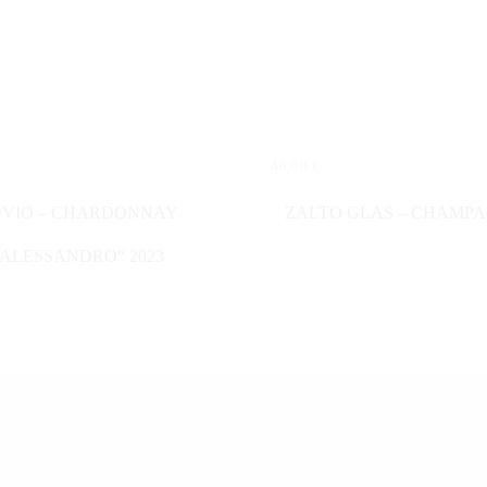
46,00
€
N WARENKORB
IN DEN WARENKORB
VIO – CHARDONNAY
ZALTO GLAS – CHAMP
„ALESSANDRO“ 2023