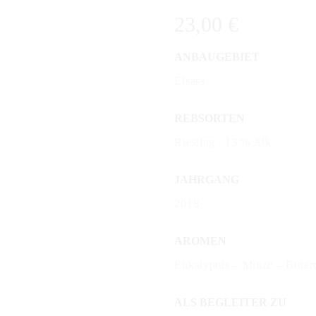
23,00
€
ANBAUGEBIET
Elsass
REBSORTEN
Riesling / 13 % Alk
JAHRGANG
2018
AROMEN
Eukalyptus – Minze – Bitter
ALS BEGLEITER ZU