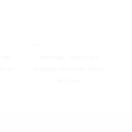
85,00
€
IN DEN WARENKORB
1980
BONNAIRE – TERRES DES
D CRU
BUISSONS GRAND CRU EXTRA
BRUT 2016