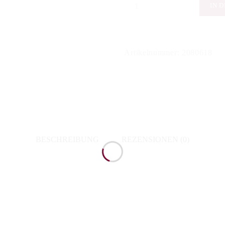
Bovio
IN 
-
Barolo
Parussi
Artikelnummer:
2080618
2021
Menge
BESCHREIBUNG
REZENSIONEN (0)