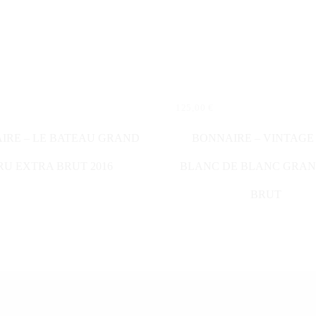
125,00
€
N WARENKORB
WEITERLESEN
IRE – LE BATEAU GRAND
BONNAIRE – VINTAGE 
RU EXTRA BRUT 2016
BLANC DE BLANC GRAN
BRUT