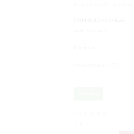
Bollito misto alla piemontes
EMPFOHLENES GLAS
Zalto Bordeaux
Datenblatt
Produkteinheit: 0,75 l
12 vorrätig
inkl. 19 % MwSt.
76,00
€
/
Liter