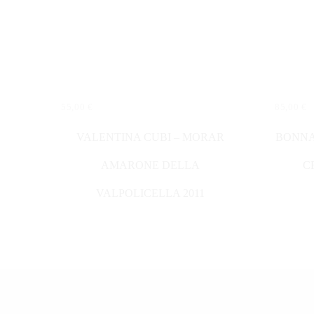
55,00
€
85,00
€
IN DEN WARENKORB
IN DE
VALENTINA CUBI – MORAR
BONNA
AMARONE DELLA
C
VALPOLICELLA 2011