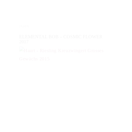
29,00
€
IN DEN WARENKORB
ELEMENTAL BOB – COSMIC FLOWER
2017