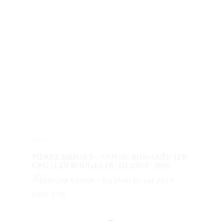
109,00
€
IN DEN WARENKORB
PIERRE BRISSET – VOSNE-ROMANÉE 1ER
CRU „LES ROUGES DU DESSUS“ 2016