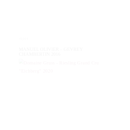
49,00
€
IN DEN WARENKORB
MANUEL OLIVIER – GEVREY
CHAMBERTIN 2016