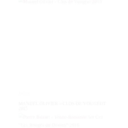
220,00
€
IN DEN WARENKORB
MANUEL OLIVIER – CLOS DE VOUGEOT
2015