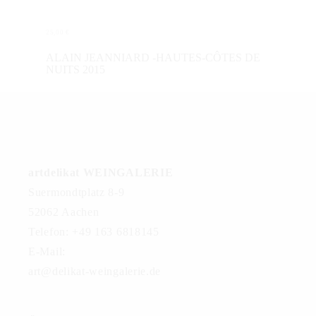
25,00
€
WEITERLESEN
ALAIN JEANNIARD -HAUTES-CÔTES DE
NUITS 2015
artdelikat WEINGALERIE
Suermondtplatz 8-9
52062 Aachen
Telefon: +49 163 6818145
E-Mail:
art@delikat-weingalerie.de