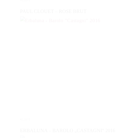
45,00
€
IN DEN WARENKORB
PAUL CLOUET – ROSE BRUT
42,00
€
IN DEN WARENKORB
ERBALUNA – BAROLO „CASTAGNI“ 2016