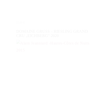
25,00
€
WEITERLESEN
DOMAINE GRUSS – RIESLING GRAND
CRU „EICHBERG“ 2020