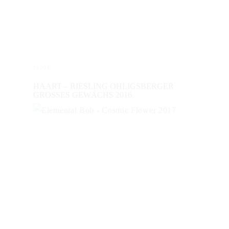
29,00
€
WEITERLESEN
HAART – RIESLING OHLIGSBERGER
GROSSES GEWÄCHS 2016