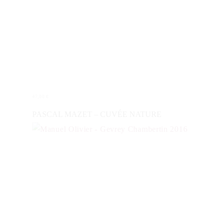
47,00
€
IN DEN WARENKORB
PASCAL MAZET – CUVÉE NATURE