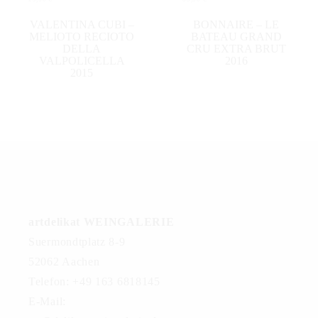
IN DEN WARENKORB
IN DEN WARENKORB
VALENTINA CUBI –
BONNAIRE – LE
MELIOTO RECIOTO
BATEAU GRAND
DELLA
CRU EXTRA BRUT
VALPOLICELLA
2016
2015
artdelikat WEINGALERIE
Suermondtplatz 8-9
52062 Aachen
Telefon: +49 163 6818145
E-Mail: