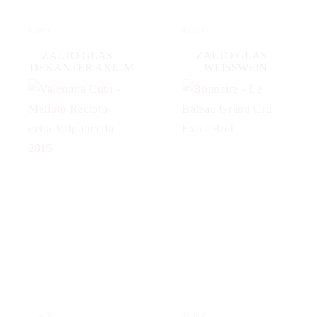
89,00
€
45,00
€
IN DEN WARENKORB
IN DEN WARENKORB
ZALTO GLAS –
ZALTO GLAS –
DEKANTER AXIUM
WEISSWEIN
29,00
€
85,00
€