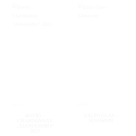
18,00
€
45,00
€
IN DEN WARENKORB
IN DEN WARENKORB
BOVIO –
ZALTO GLAS –
CHARDONNAY
SÜSSWEIN
„ALESSANDRO“
2023