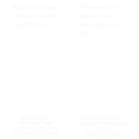
125,00
€
29,00
€
WEITERLESEN
IN DEN WARENKORB
BONNAIRE –
VALENTINA CUBI –
VINTAGE 1980
MELIOTO RECIOTO
BLANC DE BLANC
DELLA
GRAND CRU BRUT
VALPOLICELLA