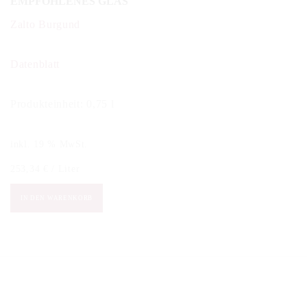
EMPFOHLENES GLAS
Zalto Burgund
Datenblatt
Produkteinheit: 0,75 l
inkl. 19 % MwSt.
253,34
€
/
Liter
Manuel
IN DEN WARENKORB
Olivier
-
Clos
de
Vougeot