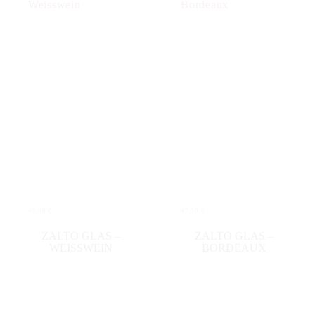
45,00
€
47,00
€
WEITERLESEN
IN DEN WARENKORB
ZALTO GLAS –
ZALTO GLAS –
WEISSWEIN
BORDEAUX