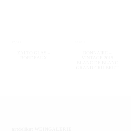
47,00
€
55,00
€
WEITERLESEN
IN DEN WARENKORB
ZALTO GLAS –
BONNAIRE –
BORDEAUX
VINTAGE 2015
BLANC DE BLANC
GRAND CRU BRUT
artdelikat WEINGALERIE