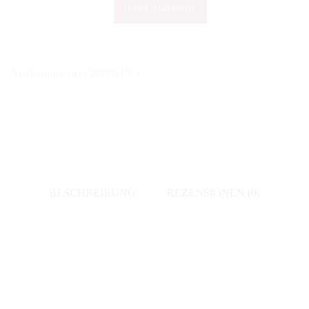
Bovio
IN DEN WARENKORB
-
Langhe
Nebbiolo
Artikelnummer:
2080319-1
"Firagnetti"
2021
Menge
BESCHREIBUNG
REZENSIONEN (0)