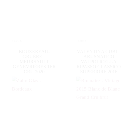
89,00
€
18,00
€
IN DEN WARENKORB
IN DEN WARENKORB
BOUZEREAU-
VALENTINA CUBI –
GRUÉRE –
ARUSNATICO
MEURSAULT
VALPOLICELLA
GENEVRIÈRES 1ER
RIPASSO CLASSICO
CRU 2020
SUPERIORE 2016