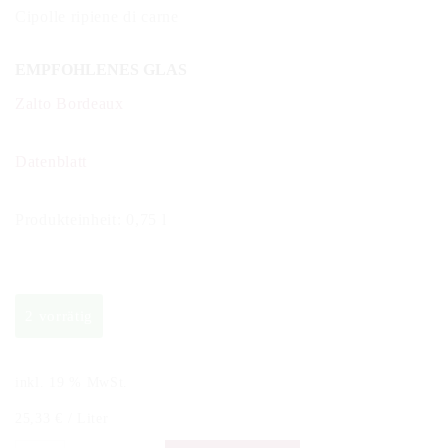
Cipolle ripiene di carne
EMPFOHLENES GLAS
Zalto Bordeaux
Datenblatt
Produkteinheit: 0,75 l
2 vorrätig
inkl. 19 % MwSt.
25,33
€
/
Liter