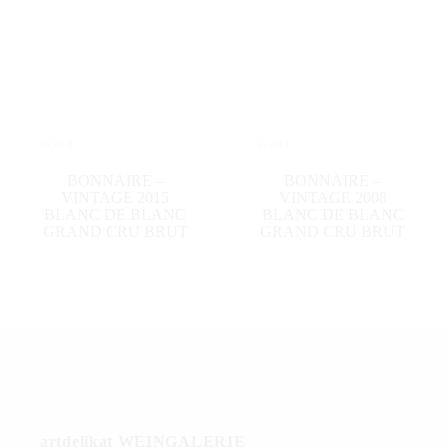
55,00
€
55,00
€
WEITERLESEN
IN DEN WARENKORB
BONNAIRE –
BONNAIRE –
VINTAGE 2015
VINTAGE 2008
BLANC DE BLANC
BLANC DE BLANC
GRAND CRU BRUT
GRAND CRU BRUT
artdelikat WEINGALERIE