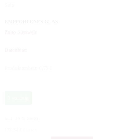
Solo
EMPFOHLENES GLAS
Zalto Süsswein
Datenblatt
Produkteinheit: 0,75 l
3 vorrätig
inkl. 19 % MwSt.
173,34
€
/
Liter