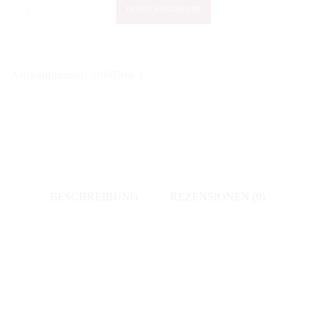
Bonnaire
IN DEN WARENKORB
-
Love
Story
Artikelnummer:
1060508-1
2012
Grand
Cru
extra
brut
Menge
BESCHREIBUNG
REZENSIONEN (0)