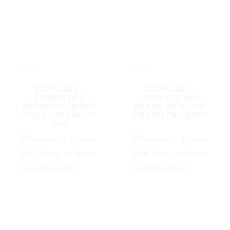
85,00
€
125,00
€
WEITERLESEN
IN DEN WARENKORB
BONNAIRE –
BONNAIRE –
TERRES DES
VINTAGE 1980
BUISSONS GRAND
BLANC DE BLANC
CRU EXTRA BRUT
GRAND CRU BRUT
2016