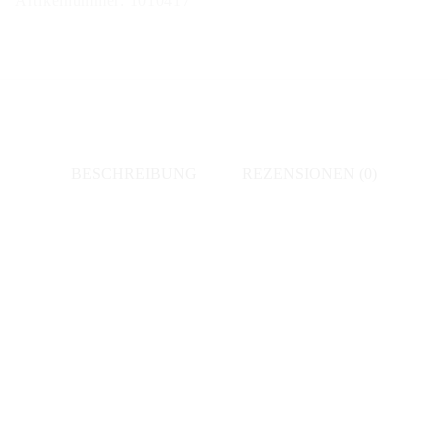
Artikelnummer:
1010417
de
Nuits
Village
"Vieilles
Vignes"
2017
BESCHREIBUNG
REZENSIONEN (0)
Menge