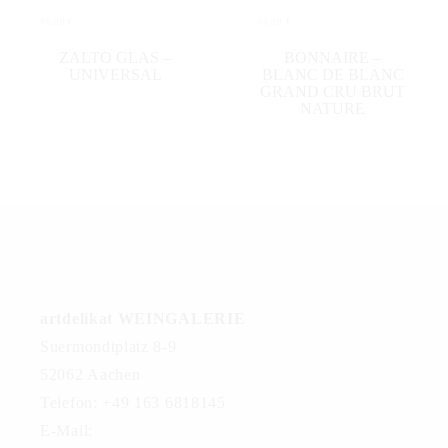
46,00
€
44,00
€
IN DEN WARENKORB
IN DEN WARENKORB
ZALTO GLAS –
BONNAIRE –
UNIVERSAL
BLANC DE BLANC
GRAND CRU BRUT
NATURE
artdelikat WEINGALERIE
Suermondtplatz 8-9
52062 Aachen
Telefon: +49 163 6818145
E-Mail: