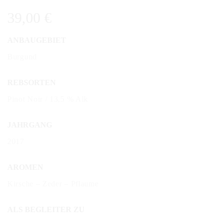
39,00
€
ANBAUGEBIET
Burgund
REBSORTEN
Pinot Noir / 13,5 % Alk
JAHRGANG
2017
AROMEN
Kirsche – Zeder – Pflaume
ALS BEGLEITER ZU