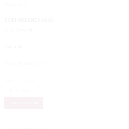
Rehrücken
EMPFOHLENES GLAS
Zalto Burgund
Datenblatt
Produkteinheit: 0,75 l
inkl. 19 % MwSt.
52,00
€
/
Liter
Alain
IN DEN WARENKORB
Jeanniard
-
Côte