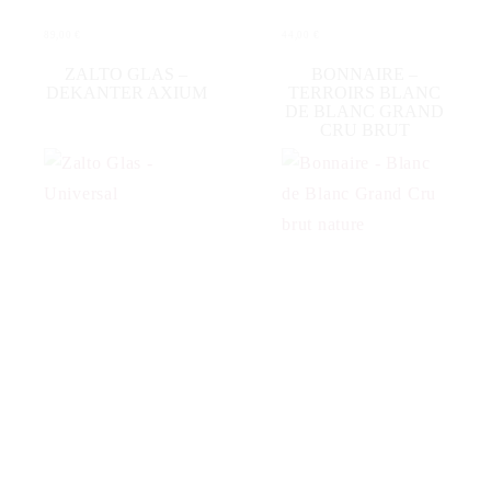
89,00
€
44,00
€
IN DEN WARENKORB
IN DEN WARENKORB
ZALTO GLAS –
BONNAIRE –
DEKANTER AXIUM
TERROIRS BLANC
DE BLANC GRAND
CRU BRUT