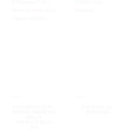
55,00
€
50,00
€
IN DEN WARENKORB
IN DEN WARENKORB
VALENTINA CUBI –
ZALTO GLAS –
MORAR AMARONE
BURGUND
DELLA
VALPOLICELLA
2011