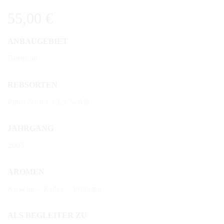
55,00
€
ANBAUGEBIET
Burgund
REBSORTEN
Pinot Noir / 13,5 % Alk
JAHRGANG
2005
AROMEN
Kirsche – Zeder – Pflaume
ALS BEGLEITER ZU