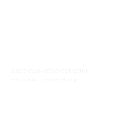
89,00
€
IN DEN WARENKORB
ZALTO GLAS – DEKANTER AXIUM