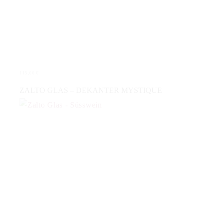
115,00
€
IN DEN WARENKORB
ZALTO GLAS – DEKANTER MYSTIQUE