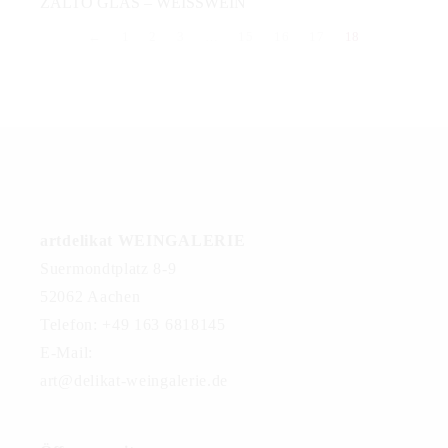
ZALTO GLAS – WEISSWEIN
←
1
2
3
…
15
16
17
18
artdelikat WEINGALERIE
Suermondtplatz 8-9
52062 Aachen
Telefon: +49 163 6818145
E-Mail:
art@delikat-weingalerie.de