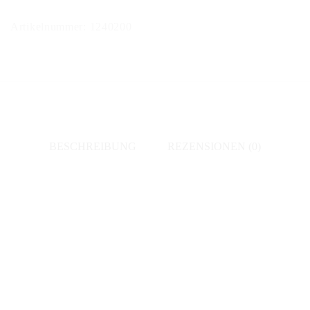
1er
Artikelnummer:
1240200
Cru
Extra
Brut
Menge
BESCHREIBUNG
REZENSIONEN (0)