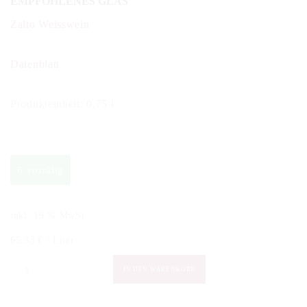
EMPFOHLENES GLAS
Zalto Weisswein
Datenblatt
Produkteinheit: 0,75 l
6 vorrätig
inkl. 19 % MwSt.
65,33
€
/
Liter
Yves
IN DEN WARENKORB
Ruffin
-