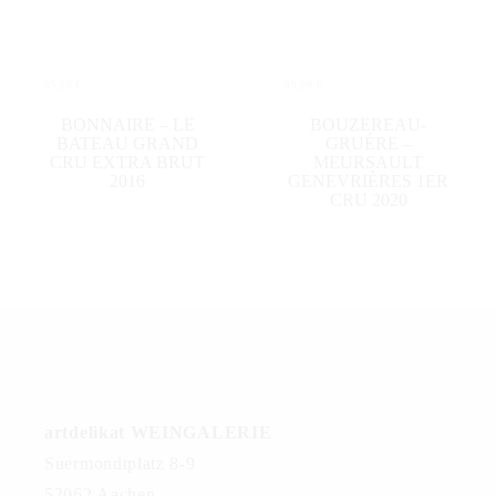
85,00
€
89,00
€
IN DEN WARENKORB
IN DEN WARENKORB
BONNAIRE – LE
BOUZEREAU-
BATEAU GRAND
GRUÉRE –
CRU EXTRA BRUT
MEURSAULT
2016
GENEVRIÈRES 1ER
CRU 2020
artdelikat WEINGALERIE
Suermondtplatz 8-9
52062 Aachen