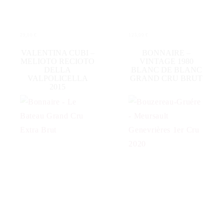
29,00
€
125,00
€
WEITERLESEN
IN DEN WARENKORB
VALENTINA CUBI –
BONNAIRE –
MELIOTO RECIOTO
VINTAGE 1980
DELLA
BLANC DE BLANC
VALPOLICELLA
GRAND CRU BRUT
2015