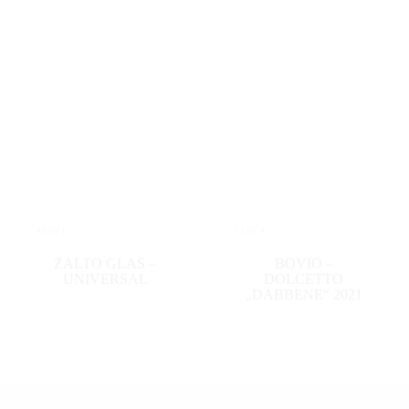
46,00
€
11,00
€
IN DEN WARENKORB
IN DEN WARENKORB
ZALTO GLAS –
BOVIO –
UNIVERSAL
DOLCETTO
„DABBENE“ 2021