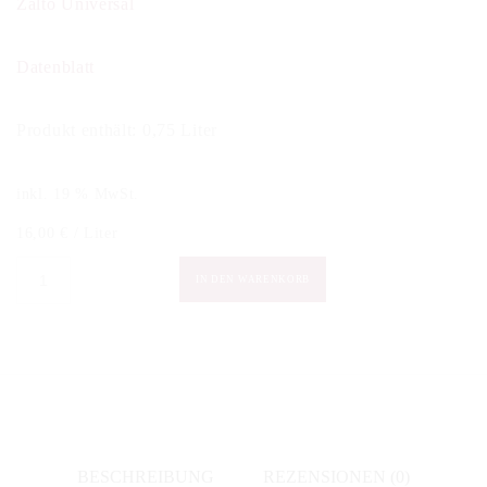
Zalto Universal
Datenblatt
Produkt enthält: 0,75
Liter
inkl. 19 % MwSt.
16,00
€
/
Liter
Punset
IN DEN WARENKORB
-
NEH!
2019
Menge
BESCHREIBUNG
REZENSIONEN (0)