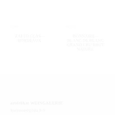
47,00
€
44,00
€
WEITERLESEN
IN DEN WARENKORB
ZALTO GLAS –
BONNAIRE –
BORDEAUX
BLANC DE BLANC
GRAND CRU BRUT
NATURE
artdelikat WEINGALERIE
Suermondtplatz 8-9