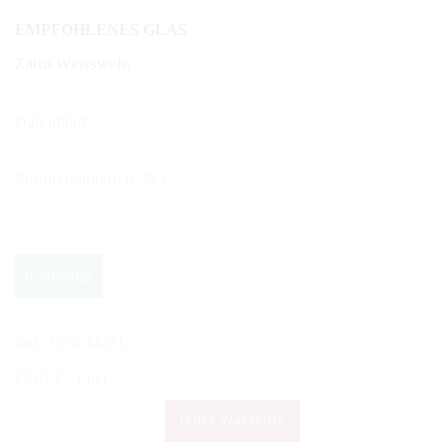
EMPFOHLENES GLAS
Zalto Weisswein
Datenblatt
Produkteinheit: 0,75 l
6 vorrätig
inkl. 19 % MwSt.
62,67
€
/
Liter
Pascal
IN DEN WARENKORB
Mazet