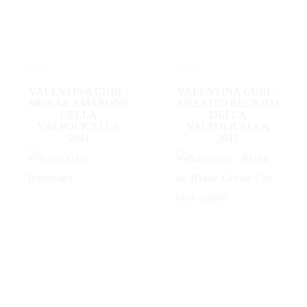
55,00
€
29,00
€
IN DEN WARENKORB
IN DEN WARENKORB
VALENTINA CUBI –
VALENTINA CUBI –
MORAR AMARONE
MELIOTO RECIOTO
DELLA
DELLA
VALPOLICELLA
VALPOLICELLA
2011
2015