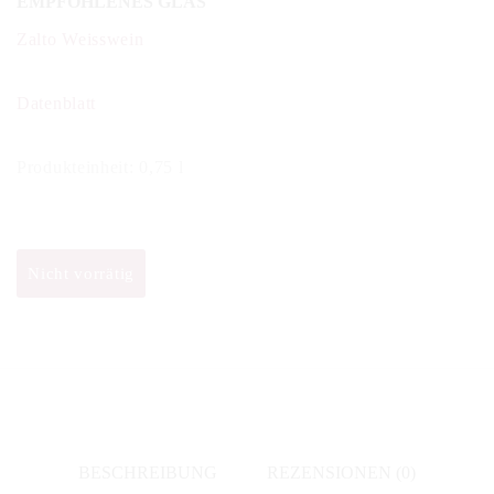
EMPFOHLENES GLAS
Zalto Weisswein
Datenblatt
Produkteinheit: 0,75 l
Nicht vorrätig
BESCHREIBUNG
REZENSIONEN (0)