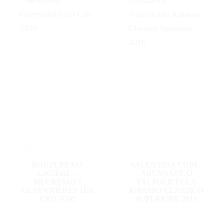
89,00
€
18,00
€
IN DEN WARENKORB
IN DEN WARENKORB
BOUZEREAU-
VALENTINA CUBI –
GRUÉRE –
ARUSNATICO
MEURSAULT
VALPOLICELLA
GENEVRIÈRES 1ER
RIPASSO CLASSICO
CRU 2020
SUPERIORE 2016