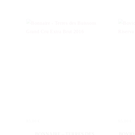
85,00
€
85,00
€
IN DEN WARENKORB
IN DE
BONNAIRE – TERRES DES
BOVIO