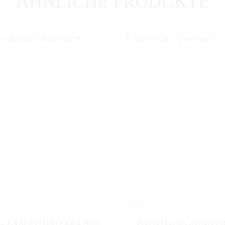
ÄHNLICHE PRODUKTE
46,00
€
N WARENKORB
IN DEN WARENKORB
 – BAROLO GATERRA 2019
ZALTO GLAS – UNIVE