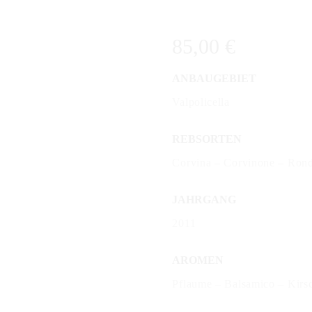
85,00
€
ANBAUGEBIET
Valpolicella
REBSORTEN
Corvina – Corvinone – Rond
JAHRGANG
2011
AROMEN
Pflaume – Balsamico – Kirs