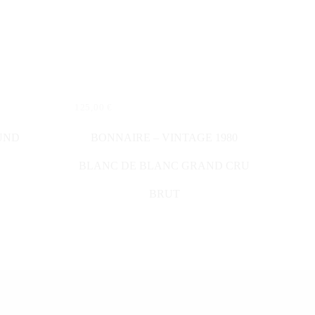
125,00
€
WEITERLESEN
UND
BONNAIRE – VINTAGE 1980
BLANC DE BLANC GRAND CRU
BRUT