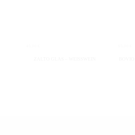
45,00
€
85,00
€
IN DEN WARENKORB
IN DE
ZALTO GLAS – WEISSWEIN
BOVIO