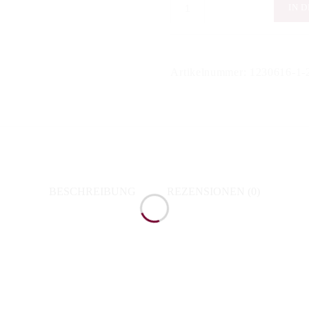
Lombard
IN 
-
Chouilly
Cru
Artikelnummer:
1230616-1-2
Brut
Nature
Menge
BESCHREIBUNG
REZENSIONEN (0)