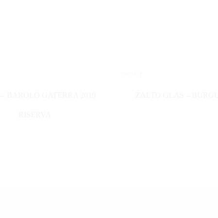
50,00
€
N WARENKORB
IN DEN WARENKORB
 – BAROLO GATERRA 2019
ZALTO GLAS – BURG
RISERVA