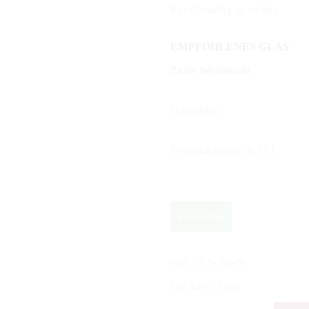
Pur Chouilly genießen
EMPFOHLENES GLAS
Zalto Weisswein
Datenblatt
Produkteinheit: 0,75 l
6 vorrätig
inkl. 19 % MwSt.
105,34
€
/
Liter