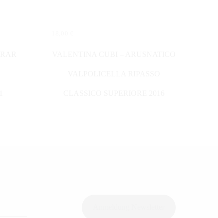
18,00
€
IN DEN WARENKORB
ORAR
VALENTINA CUBI – ARUSNATICO
VALPOLICELLA RIPASSO
1
CLASSICO SUPERIORE 2016
Anmeldung Newsletter