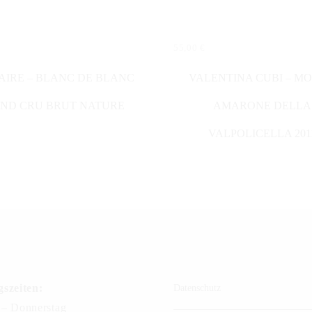
55,00
€
N WARENKORB
IN DEN WARENKORB
IRE – BLANC DE BLANC
VALENTINA CUBI – M
ND CRU BRUT NATURE
AMARONE DELLA
VALPOLICELLA 201
szeiten:
Datenschutz
– Donnerstag