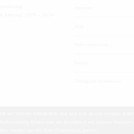
reinbarung
Impressum
 & Samstag: 10:00 – 18:30
AGB
Widerrufsbelehrung
Kontakt
Zahlung und Versandkosten
ieb der Website erforderlich sind und stets gesetzt werden. Ande
irektwerbung dienen oder die Interaktion mit anderen Websites 
©2023 DELIKAT WEINHANDELS GMBH
len, werden nur mit Ihrer Zustimmung gesetzt.