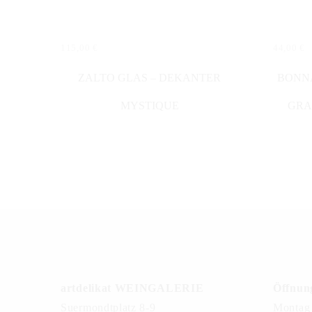
115,00
€
44,00
€
IN DEN WARENKORB
IN DE
ZALTO GLAS – DEKANTER
BONNA
MYSTIQUE
GRA
artdelikat WEINGALERIE
Öffnung
Suermondtplatz 8-9
Montag 