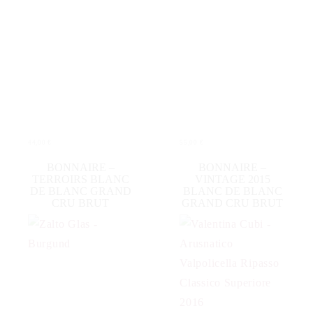
44,00
€
55,00
€
IN DEN WARENKORB
IN DEN WARENKORB
BONNAIRE –
BONNAIRE –
TERROIRS BLANC
VINTAGE 2015
DE BLANC GRAND
BLANC DE BLANC
CRU BRUT
GRAND CRU BRUT