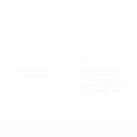
50,00
€
18,00
€
IN DEN WARENKORB
IN DEN WARENKORB
ZALTO GLAS –
VALENTINA CUBI –
BURGUND
ARUSNATICO
VALPOLICELLA
RIPASSO CLASSICO
SUPERIORE 2016