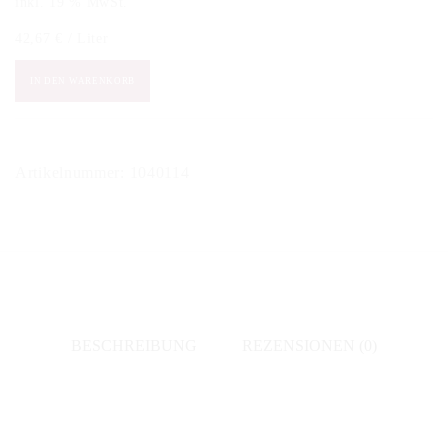
inkl. 19 % MwSt.
42,67
€
/
Liter
Michel
IN DEN WARENKORB
&
Joanna
Ecard
Artikelnummer:
1040114
-
Savigny-
lès-
Beaune
1er
Cru
BESCHREIBUNG
REZENSIONEN (0)
"Les
Serpentieres"
2014
Menge