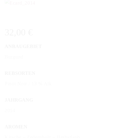
32,00
€
ANBAUGEBIET
Burgund
REBSORTEN
Pinot Noir / 13 % Alk
JAHRGANG
2014
AROMEN
Kirsche – Zedernholz – Herbstlaub