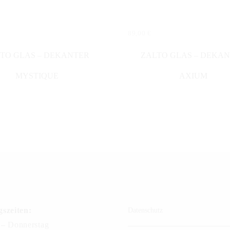
89,00
€
N WARENKORB
IN DEN WARENKORB
TO GLAS – DEKANTER
ZALTO GLAS – DEKA
MYSTIQUE
AXIUM
szeiten:
Datenschutz
– Donnerstag