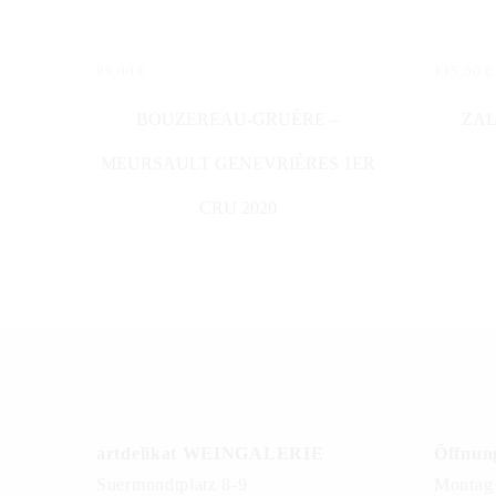
89,00
€
115,00
€
IN DEN WARENKORB
IN DE
BOUZEREAU-GRUÉRE –
ZAL
MEURSAULT GENEVRIÈRES 1ER
CRU 2020
artdelikat WEINGALERIE
Öffnung
Suermondtplatz 8-9
Montag 