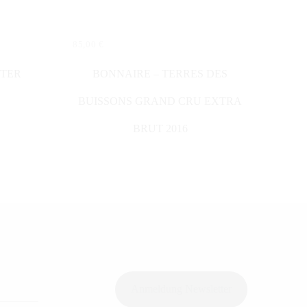
85,00
€
IN DEN WARENKORB
NTER
BONNAIRE – TERRES DES
BUISSONS GRAND CRU EXTRA
BRUT 2016
Anmeldung Newsletter