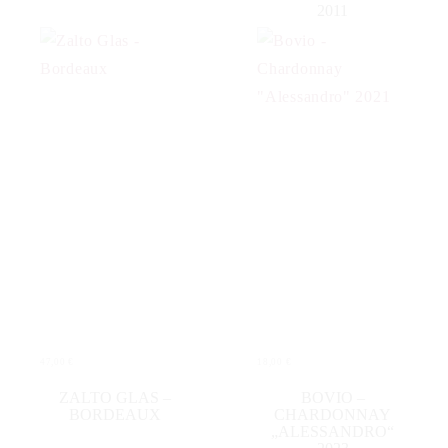
2011
47,00
€
18,00
€
WEITERLESEN
IN DEN WARENKORB
ZALTO GLAS –
BOVIO –
BORDEAUX
CHARDONNAY
„ALESSANDRO“