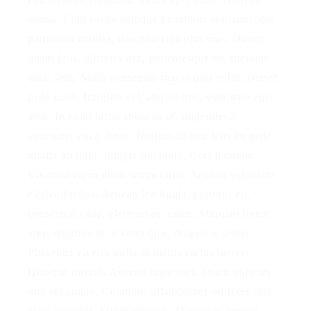
massa. Cum sociis natoque penatibus et magnis dis
parturient montes, nascetur ridiculus mus. Donec
quam felis, ultricies nec, pellentesque eu, pretium
quis, sem. Nulla consequat massa quis enim. Donec
pede justo, fringilla vel, aliquet nec, vulputate eget,
arcu. In enim justo, rhoncus ut, imperdiet a,
venenatis vitae, justo. Nullam dictum felis eu pede
mollis pretium. Integer tincidunt. Cras dapibus.
Vivamus elementum semper nisi. Aenean vulputate
eleifend tellus. Aenean leo ligula, porttitor eu,
consequat vitae, eleifend ac, enim. Aliquam lorem
ante, dapibus in, viverra quis, feugiat a, tellus.
Phasellus viverra nulla ut metus varius laoreet.
Quisque rutrum. Aenean imperdiet. Etiam ultricies
nisi vel augue. Curabitur ullamcorper ultricies nisi.
Nam eget dui. Etiam rhoncus. Maecenas tempus,