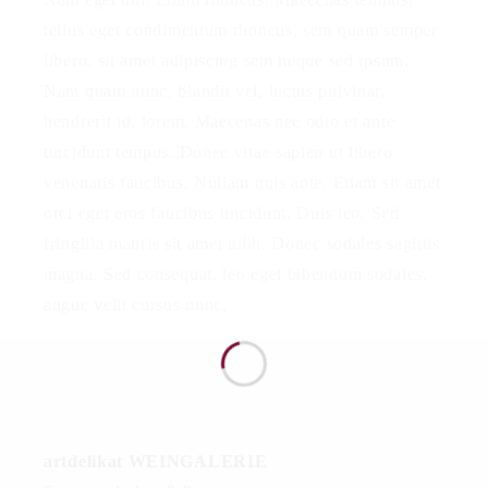
tellus eget condimentum rhoncus, sem quam semper
libero, sit amet adipiscing sem neque sed ipsum.
Nam quam nunc, blandit vel, luctus pulvinar,
hendrerit id, lorem. Maecenas nec odio et ante
tincidunt tempus. Donec vitae sapien ut libero
venenatis faucibus. Nullam quis ante. Etiam sit amet
orci eget eros faucibus tincidunt. Duis leo. Sed
fringilla mauris sit amet nibh. Donec sodales sagittis
magna. Sed consequat, leo eget bibendum sodales,
augue velit cursus nunc,
artdelikat WEINGALERIE