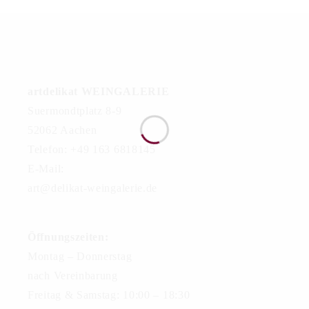
artdelikat WEINGALERIE
Suermondtplatz 8-9
52062 Aachen
Telefon: +49 163 6818145
E-Mail:
art@delikat-weingalerie.de
Öffnungszeiten:
Montag – Donnerstag
nach Vereinbarung
Freitag & Samstag: 10:00 – 18:30