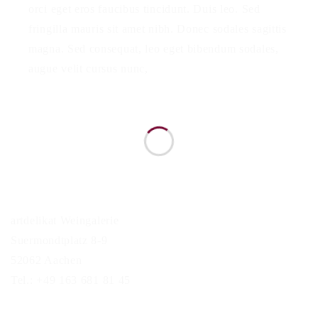
orci eget eros faucibus tincidunt. Duis leo. Sed
fringilla mauris sit amet nibh. Donec sodales sagittis
magna. Sed consequat, leo eget bibendum sodales,
augue velit cursus nunc,
artdelikat Weingalerie
Suermondtplatz 8-9
52062 Aachen
Tel.: +49 163 681 81 45