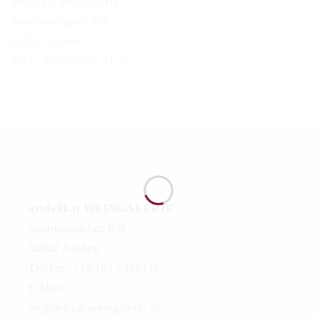
artdelikat Weingalerie
Suermondtplatz 8-9
52062 Aachen
Tel.: +49 163 681 81 45
artdelikat WEINGALERIE
Suermondtplatz 8-9
52062 Aachen
Telefon: +49 163 6818145
E-Mail:
art@delikat-weingalerie.de