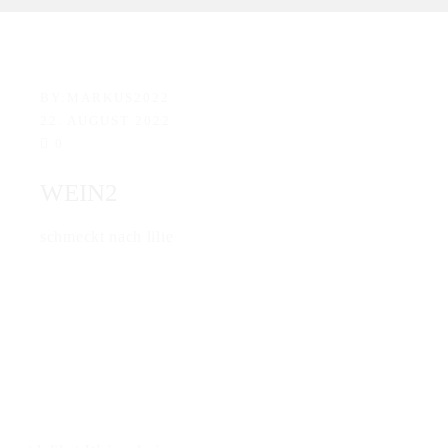
BY:
MARKUS2022
22. AUGUST 2022
0
WEIN2
schmeckt nach lilie